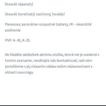
Stearát vápenatý
Stearát horečnatý: rastlinný, hovädzí
Panexcea: perorálne rozpustné tablety, IR – okamžité
uvoľnenie
PVP: K-30, K-25
Ak hľadáte akúkoľvek aktívnu zložku, ktorá nie je uvedená v
tomto zozname, neváhajte nás kontaktovať, radi vám
pomôžeme s jej získaním vďaka našim skúsenostiam v
oblasti sourcingu.