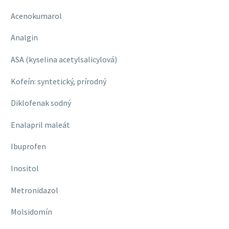
Acenokumarol
Analgin
ASA (kyselina acetylsalicylová)
Kofeín: syntetický, prírodný
Diklofenak sodný
Enalapril maleát
Ibuprofen
Inositol
Metronidazol
Molsidomín